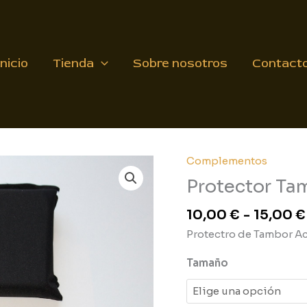
Inicio
Tienda
Sobre nosotros
Contact
Complementos
Protector
Tambor
Protector Ta
cantidad
10,00
€
-
15,00
€
Protectro de Tambor Ac
Tamaño