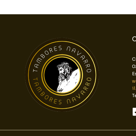
C
C
0
E
w
i
T