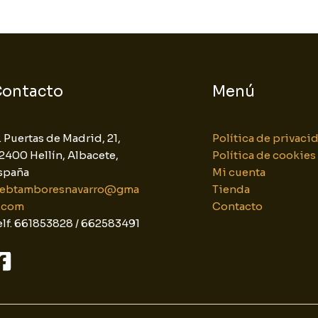
ontacto
Menú
. Puertas de Madrid, 21,
Política de privaci
2400 Hellín, Albacete,
Política de cookies
spaña
Mi cuenta
ebtamboresnavarro@gma
Tienda
l.com
Contacto
elf. 661853828 / 662583491