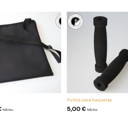
Puños para baquetas
€
5,00
€
IVA Inc.
IVA Inc.