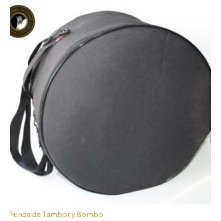
Rango
de
precios:
desde
18,00 €
hasta
95,00 €
Funda de Tambor y Bombo