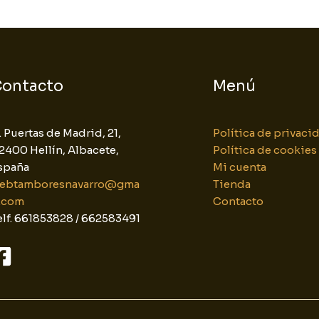
ontacto
Menú
. Puertas de Madrid, 21,
Política de privaci
2400 Hellín, Albacete,
Política de cookies
spaña
Mi cuenta
ebtamboresnavarro@gma
Tienda
l.com
Contacto
elf. 661853828 / 662583491