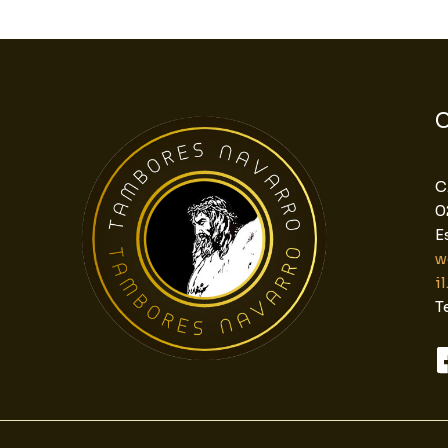
C
C
0
E
w
i
T