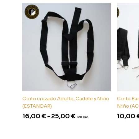
Rango
de
precios:
desde
16,00 €
hasta
25,00 €
Cinto cruzado Adulto, Cadete y Niño
Cinto Ba
(ESTANDAR)
Niño (A
16,00
€
-
25,00
€
10,00
IVA Inc.